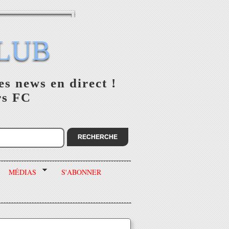
LUB
es news en direct !
rs FC
MÉDIAS
S'ABONNER