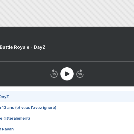
 Battle Royale - DayZ
 DayZ
 a 13 ans (et vous l'avez ignoré)
e (littéralement)
im Rayan