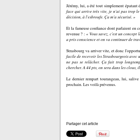
Jérémy, lui, a été tout simplement épatant 
face qui arrive très vite, je n'ai pas trop 
décision, à l'esbroufe. Ça m'a sécurisé. »
Et la fameuse confiance dont parlaient en c
revenue ? :
« Vous savez, c'est un concept l
a pris conscience et on va continuer de trav
Strasbourg va arriver vite, et donc l'opport
facile de recevoir les Strasbourgeois avec u
ne pas se relâcher. Ça fait trop longtem
chercher. A 44 pts, on sera dans les clous, i
Le dernier rempart tourangeau, lui, salive
prochain. Les voilà prévenus.
Partager cet article