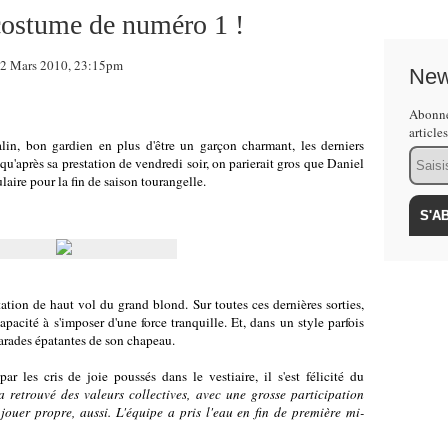
costume de numéro 1 !
2 Mars 2010, 23:15pm
New
Abonne
article
alin, bon gardien en plus d'être un garçon charmant, les derniers
Email
 qu'après sa prestation de vendredi soir, on parierait gros que Daniel
laire pour la fin de saison tourangelle.
tation de haut vol du grand blond. Sur toutes ces dernières sorties,
acité à s'imposer d'une force tranquille. Et, dans un style parfois
parades épatantes de son chapeau.
r les cris de joie poussés dans le vestiaire, il s'est félicité du
 retrouvé des valeurs collectives, avec une grosse participation
jouer propre, aussi. L'équipe a pris l'eau en fin de première mi-