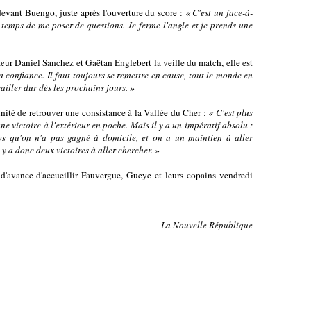
devant Buengo, juste après l'ouverture du score :
« C'est un face-à-
le temps de me poser de questions. Je ferme l'angle et je prends une
œur Daniel Sanchez et Gaëtan Englebert la veille du match, elle est
a confiance. Il faut toujours se remettre en cause, tout le monde en
ailler dur dès les prochains jours. »
unité de retrouver une consistance à la Vallée du Cher :
« C'est plus
ne victoire à l'extérieur en poche. Mais il y a un impératif absolu :
ps qu'on n'a pas gagné à domicile, et on a un maintien à aller
l y a donc deux victoires à aller chercher. »
 d'avance d'accueillir Fauvergue, Gueye et leurs copains vendredi
La Nouvelle République