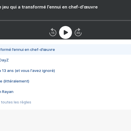
e jeu qui a transformé l’ennui en chef-d’œuvre
nsformé l’ennui en chef-d’œuvre
 DayZ
 a 13 ans (et vous l'avez ignoré)
e (littéralement)
im Rayan
 toutes les règles
s les jeux vidéo
us choquant de Rockstar ? - Le scandale BULLY