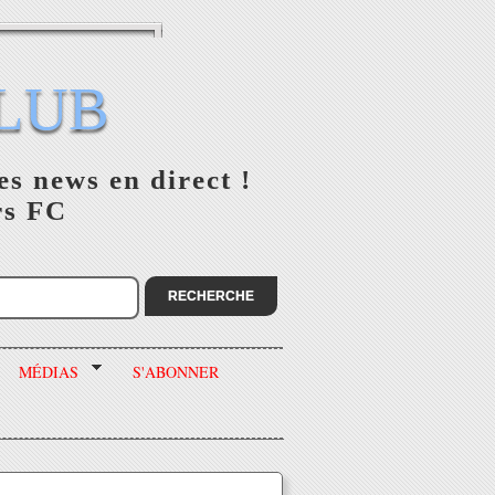
LUB
es news en direct !
rs FC
MÉDIAS
S'ABONNER