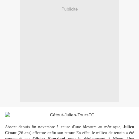
Publicité
Absent depuis fin novembre à cause d'une blessure au ménisque,
Julien
Cétout
(26 ans) effectue enfin son retour. En effet, le milieu de terrain a été
convoqué par
Olivier Pantaloni
pour le déplacement à Nîmes. Une