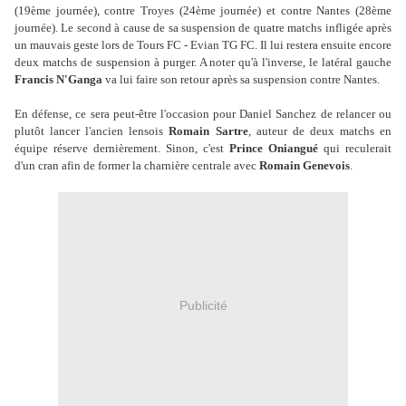
(19ème journée), contre Troyes (24ème journée) et contre Nantes (28ème
journée). Le second à cause de sa suspension de quatre matchs infligée après
un mauvais geste lors de Tours FC - Evian TG FC. Il lui restera ensuite encore
deux matchs de suspension à purger. A noter qu'à l'inverse, le latéral gauche
Francis N'Ganga
va lui faire son retour après sa suspension contre Nantes.
En défense, ce sera peut-être l'occasion pour Daniel Sanchez de relancer ou
plutôt lancer l'ancien lensois
Romain Sartre
, auteur de deux matchs en
équipe réserve dernièrement. Sinon, c'est
Prince Oniangué
qui reculerait
d'un cran afin de former la charnière centrale avec
Romain Genevois
.
Publicité