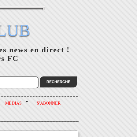
LUB
es news en direct !
rs FC
MÉDIAS
S'ABONNER