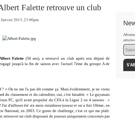
lbert Falette retrouve un club
Janvier 2013, 23:00pm
New
Abonne
article
Email
Albert Falette
(50 ans), a retrouvé un club après son départ de
t engagé jusqu'à la fin de saison avec l'actuel 7ème du groupe A de
 ? « On ne me l'a pas dit comme ça. Mais évidemment, je ne viens
ard du classement et du calendrier, oui, c'est faisable. » Le guyanais
 Tours FC, qu'il avait propulsé du CFA à la Ligue 2 en 4 saisons : «
 J'ai d'ailleurs été six mois entraîneur-joueur et on a fini 10ème, en
 National, en 2003. Ce genre de challenge, c'est ce qui me plaît.
tout retrouver un club disposant de joueurs uniquement concernés par