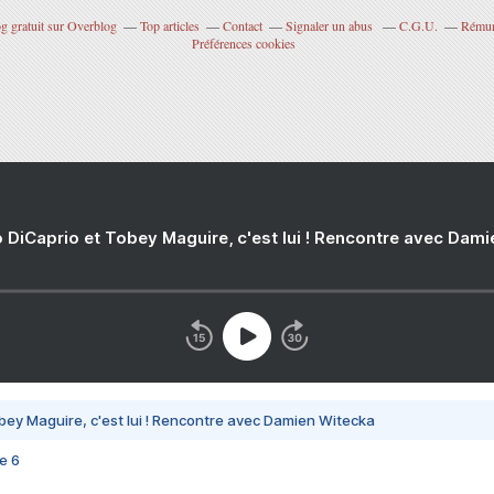
g gratuit sur Overblog
Top articles
Contact
Signaler un abus
C.G.U.
Rémuné
Préférences cookies
 DiCaprio et Tobey Maguire, c'est lui ! Rencontre avec Dam
bey Maguire, c'est lui ! Rencontre avec Damien Witecka
e 6