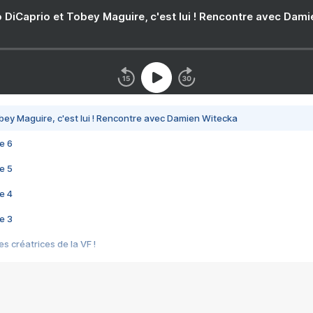
 DiCaprio et Tobey Maguire, c'est lui ! Rencontre avec Dam
bey Maguire, c'est lui ! Rencontre avec Damien Witecka
e 6
e 5
e 4
e 3
s créatrices de la VF !
e 2
e 1