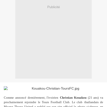
Publicité
Comme annoncé dernièrement, l'ivoirien
Christian Kouakou
(21 ans) va
prochainement rejoindre le Tours Football Club. Le club
thaïlandais de
Muang Thong United a publié sur son site officiel la photo ci-dessus, en