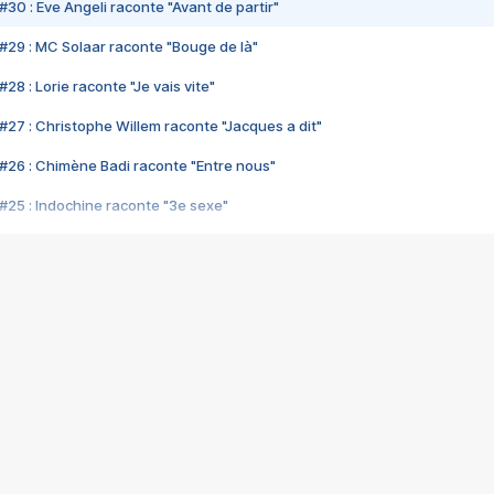
#30 : Eve Angeli raconte "Avant de partir"
#29 : MC Solaar raconte "Bouge de là"
28 : Lorie raconte "Je vais vite"
#27 : Christophe Willem raconte "Jacques a dit"
#26 : Chimène Badi raconte "Entre nous"
#25 : Indochine raconte "3e sexe"
#24 : Zaho raconte "C'est chelou"
#23 : Patrick Bruel raconte "Au café des délices"
#22 : Kyo raconte "Le chemin"
#21 : Nolwenn Leroy raconte "Cassé"
#20 : Patrick Hernandez raconte "Born to be alive"
#19 : Lorie raconte "Près de moi"
#18 : Michael Jones raconte "A nos actes manqués" (avec Jean-Jacque