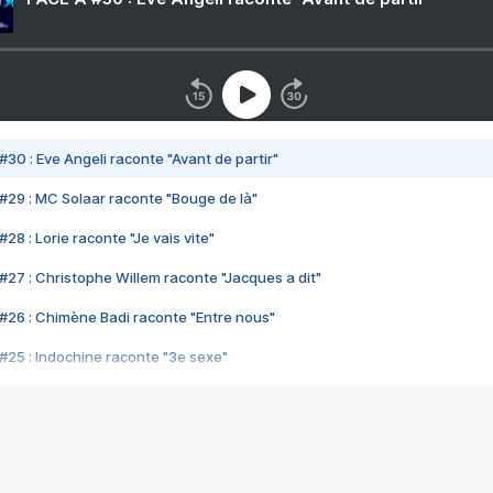
#30 : Eve Angeli raconte "Avant de partir"
#29 : MC Solaar raconte "Bouge de là"
28 : Lorie raconte "Je vais vite"
#27 : Christophe Willem raconte "Jacques a dit"
#26 : Chimène Badi raconte "Entre nous"
#25 : Indochine raconte "3e sexe"
#24 : Zaho raconte "C'est chelou"
#23 : Patrick Bruel raconte "Au café des délices"
#22 : Kyo raconte "Le chemin"