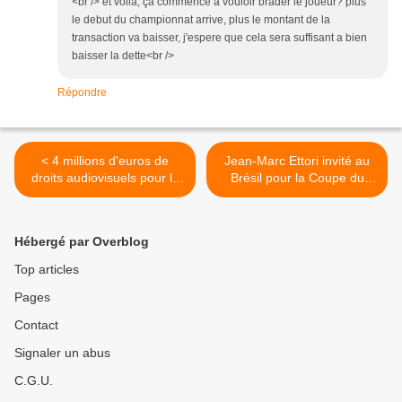
<br /> et voila, ça commence a vouloir brader le joueur? plus
le debut du championnat arrive, plus le montant de la
transaction va baisser, j'espere que cela sera suffisant a bien
baisser la dette<br />
Répondre
< 4 millions d'euros de
Jean-Marc Ettori invité au
droits audiovisuels pour le
Brésil pour la Coupe du
Tours FC
Monde >
Hébergé par Overblog
Top articles
Pages
Contact
Signaler un abus
C.G.U.