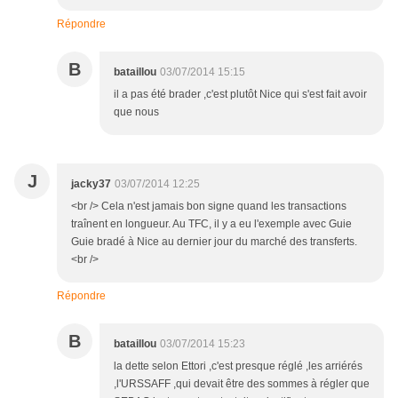
Répondre
B
bataillou
03/07/2014 15:15
il a pas été brader ,c'est plutôt Nice qui s'est fait avoir
que nous
J
jacky37
03/07/2014 12:25
<br /> Cela n'est jamais bon signe quand les transactions
traînent en longueur. Au TFC, il y a eu l'exemple avec Guie
Guie bradé à Nice au dernier jour du marché des transferts.
<br />
Répondre
B
bataillou
03/07/2014 15:23
la dette selon Ettori ,c'est presque réglé ,les arriérés
,l'URSSAFF ,qui devait être des sommes à régler que