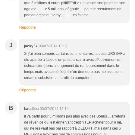
que 3 millions d euros pffffffffffffff vu la saison,son potentiel,son
age etc..........c 5 millions, dégouté......pour le recrutement on
pert delort,cetout leroy..............ca fait mal
Répondre
J
jacky37
03/07/2014 18:07
Si j'ai bien compris certains commentaires, la dette URSSAF a
été apurée à l'aide d'un prêt bancaire avec effectivement un
échéancier (donc allongement du remboursement dans le
temps mais avec intérêts), il n'en demeure pas moins qu'une
créance subsiste... au profit du banquier.
Répondre
B
bataillou
03/07/2014 15:14
il va partir pour 3 millions pas plus avec des Bonus ....arrêtons
de réver ,ce qui est énnervant c'est NTEP acheter pour 6 mE
qui ne les vaut pas par rapport à DELORT ,mais dans ces 6
ME il doit y avoir pas mal de commissions pour un