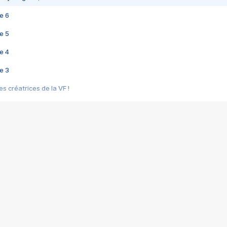
e 6
e 5
e 4
e 3
s créatrices de la VF !
e 2
e 1
e Mektoub My Love arrive enfin ! Rencontre avec Shaïn Boumedine et Sal
i : après Toni en famille
elle réalise le bouleversant Dites lui que je l'aime
ais ! Rencontre autour de Vie privée de Rebecca Zlotowski
 de Marguerite, Grave... Rencontre avec Ella Rumpf