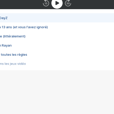
 DayZ
 a 13 ans (et vous l'avez ignoré)
e (littéralement)
im Rayan
 toutes les règles
s les jeux vidéo
us choquant de Rockstar ? - Le scandale BULLY
e plus moche de Steam
du RÊVE tourne au CAUCHEMAR
pendant 8 heures
it… à tort