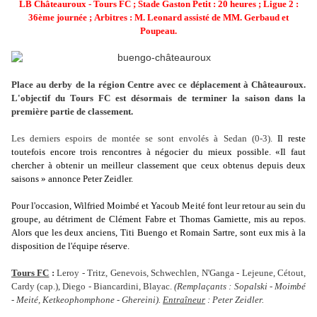
LB Châteauroux - Tours FC ; Stade Gaston Petit : 20 heures ;
Ligue 2 :
36ème journée
;
Arbitres : M
. Leonard
assisté de MM. Gerbaud et
Poupeau
.
Place au derby de la région Centre avec ce déplacement à Châteauroux.
L'objectif du Tours FC est désormais de terminer la saison dans la
première partie de classement.
Les derniers espoirs de montée se sont envolés à Sedan (0-3).
Il reste
toutefois encore trois rencontres à négocier du mieux possible. «Il faut
chercher à obtenir un meilleur classement que ceux obtenus depuis deux
saisons » annonce Peter Zeidler.
Pour l'occasion, Wilfried Moimbé et Yacoub Meité font leur retour au sein du
groupe, au détriment de Clément Fabre et Thomas Gamiette, mis au repos.
Alors que les deux anciens, Titi Buengo et Romain Sartre, sont eux mis à la
disposition de l'équipe réserve.
Tours FC
:
Leroy - Tritz, Genevois, Schwechlen, N'Ganga - Lejeune, Cétout,
Cardy (cap.), Diego - Biancardini, Blayac.
(Remplaçants : Sopalski - Moimbé
-
Meité, Ketkeophomphone - Ghereini).
Entraîneur
: Peter Zeidler.