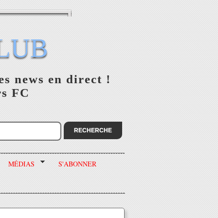
LUB
es news en direct !
rs FC
MÉDIAS
S'ABONNER