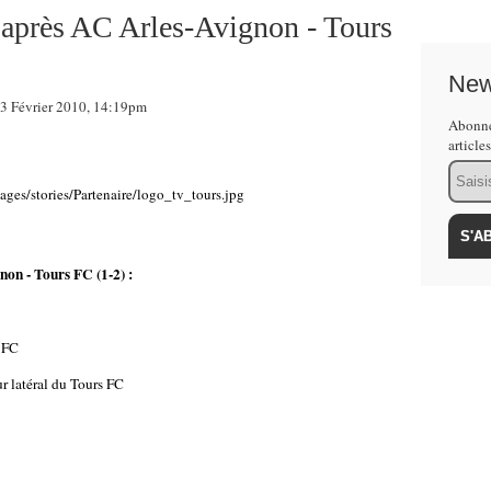
 après AC Arles-Avignon - Tours
New
 Février 2010, 14:19pm
Abonne
article
Email
non - Tours FC (1-2) :
s FC
ur latéral du Tours FC