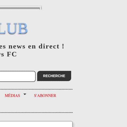
LUB
es news en direct !
rs FC
MÉDIAS
S'ABONNER