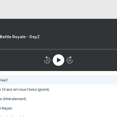
 Battle Royale - DayZ
 DayZ
 a 13 ans (et vous l'avez ignoré)
e (littéralement)
im Rayan