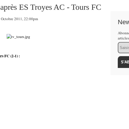
 après ES Troyes AC - Tours FC
Octobre 2011, 22:00pm
New
Abonne
article
Email
rs FC (2-1) :