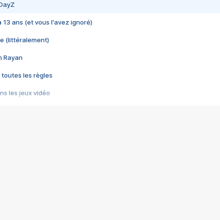
 DayZ
 a 13 ans (et vous l'avez ignoré)
e (littéralement)
im Rayan
 toutes les règles
s les jeux vidéo
us choquant de Rockstar ? - Le scandale BULLY
e plus moche de Steam
du RÊVE tourne au CAUCHEMAR
pendant 8 heures
it… à tort
umiliés par un jeu vidéo
ire - Final Fantasy 8