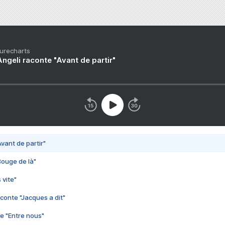
Purecharts
ngeli raconte "Avant de partir"
vant de partir"
Bouge de là"
 vite"
conte "Jacques a dit"
e "Entre nous"