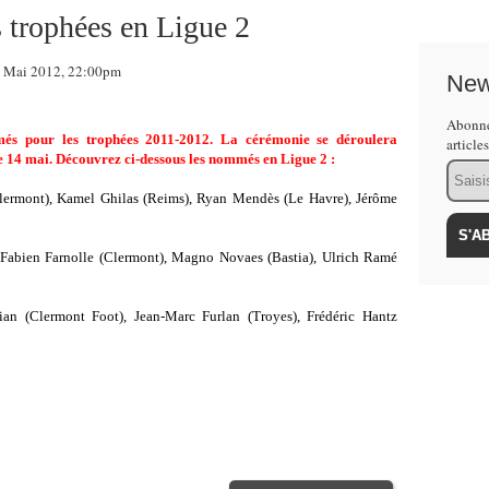
 trophées en Ligue 2
 Mai 2012, 22:00pm
New
Abonne
és pour les trophées 2011-2012. La cérémonie se déroulera
article
le 14 mai. Découvrez ci-dessous les nommés en Ligue 2 :
Email
lermont), Kamel Ghilas (Reims), Ryan Mendès (Le Havre), Jérôme
Fabien Farnolle (Clermont), Magno Novaes (Bastia), Ulrich Ramé
n (Clermont Foot), Jean-Marc Furlan (Troyes), Frédéric Hantz