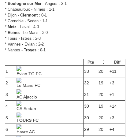
*
Boulogne-sur-Mer
- Angers : 2-1
*
Châteauroux - Nîmes : 1-1
*
Dijon -
Clermont
: 0-1
*
Grenoble - Sedan : 1-1
*
Metz
- Laval : 4-0
*
Reims
- Le Mans : 3-0
*
Tours -
Istres
: 2-3
*
Vannes - Evian : 2-2
*
Nantes -
Troyes
: 0-1
Pts
J
Diff
1
33
20
+11
Evian TG FC
2
32
19
+3
Le Mans FC
3
31
20
+1
AC Ajaccio
4
30
19
+14
CS Sedan
5
30
20
+3
TOURS FC
6
29
20
+4
Havre AC