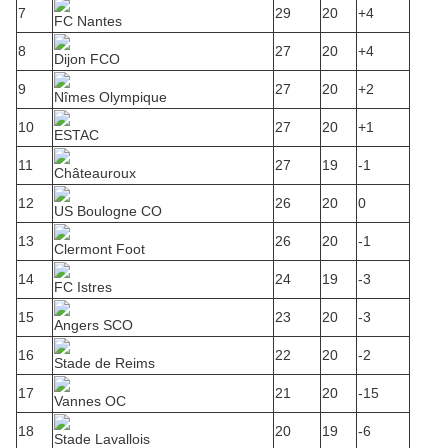
7
29
20
+4
FC Nantes
8
27
20
+4
Dijon FCO
9
27
20
+2
Nîmes Olympique
10
27
20
+1
ESTAC
11
27
19
-1
Châteauroux
12
26
20
0
US Boulogne CO
13
26
20
-1
Clermont Foot
14
24
19
-3
FC Istres
15
23
20
-3
Angers SCO
16
22
20
-2
Stade de Reims
17
21
20
-15
Vannes OC
18
20
19
-6
Stade Lavallois