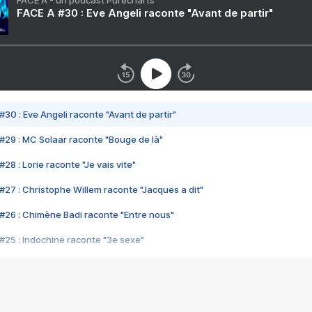
FACE A - un podcast Purecharts
FACE A #30 : Eve Angeli raconte "Avant de partir"
#30 : Eve Angeli raconte "Avant de partir"
#29 : MC Solaar raconte "Bouge de là"
28 : Lorie raconte "Je vais vite"
#27 : Christophe Willem raconte "Jacques a dit"
#26 : Chimène Badi raconte "Entre nous"
#25 : Indochine raconte "3e sexe"
#24 : Zaho raconte "C'est chelou"
#23 : Patrick Bruel raconte "Au café des délices"