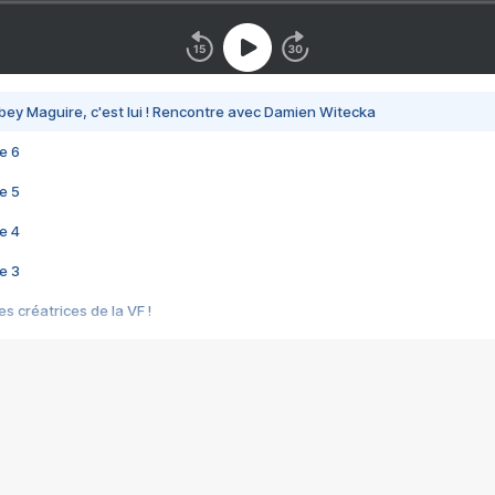
bey Maguire, c'est lui ! Rencontre avec Damien Witecka
e 6
e 5
e 4
e 3
s créatrices de la VF !
e 2
e 1
e Mektoub My Love arrive enfin ! Rencontre avec Shaïn Boumedine et Sal
i : après Toni en famille