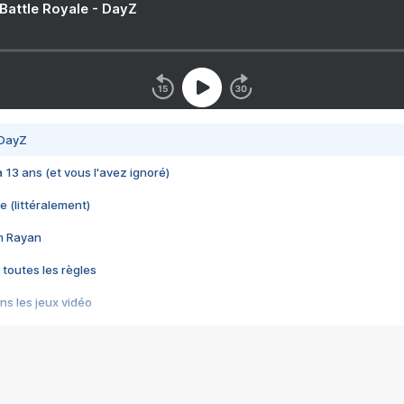
 Battle Royale - DayZ
 DayZ
 a 13 ans (et vous l'avez ignoré)
e (littéralement)
im Rayan
 toutes les règles
s les jeux vidéo
us choquant de Rockstar ? - Le scandale BULLY
e plus moche de Steam
du RÊVE tourne au CAUCHEMAR