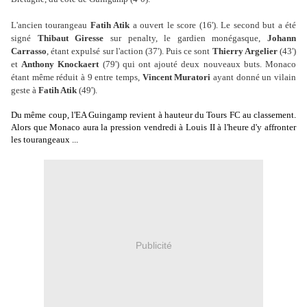
L'ancien tourangeau
Fatih Atik
a ouvert le score (16'). Le second but a été
signé
Thibaut Giresse
sur penalty, le gardien monégasque,
Johann
Carrasso
, étant expulsé sur l'action (37'). Puis ce sont
Thierry Argelier
(43')
et
Anthony Knockaert
(79') qui ont ajouté deux nouveaux buts. Monaco
étant même réduit à 9 entre temps,
Vincent Muratori
ayant donné un vilain
geste à
Fatih Atik
(49').
Du même coup, l'EA Guingamp revient à hauteur du Tours FC au classement.
Alors que Monaco aura la pression vendredi à Louis II à l'heure d'y affronter
les tourangeaux ...
Publicité