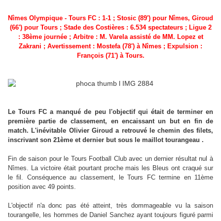
Nîmes Olympique - Tours FC : 1-1 ; Stosic (89') pour Nîmes, Giroud
(66') pour Tours ; Stade des Costières : 6.534 spectateurs ;
Ligue 2
: 38ème journée ; Arbitre : M
. Varela
assisté de MM. Lopez et
Zakrani
; Avertissement : Mostefa (78') à Nîmes ; Expulsion :
François (71') à Tours.
Le Tours FC a manqué de peu l'objectif qui était de terminer en
première partie de classement, en encaissant un but en fin de
match. L'inévitable Olivier Giroud a retrouvé le chemin des filets,
inscrivant son 21ème et dernier but sous le maillot tourangeau .
Fin de saison pour le Tours Football Club avec un dernier résultat nul à
Nîmes. La victoire était pourtant proche mais les Bleus ont craqué sur
le fil. Conséquence au classement, le Tours FC termine en 11ème
position avec 49 points.
L'objectif n'a donc pas été atteint, très dommageable vu la saison
tourangelle, les hommes de Daniel Sanchez ayant toujours figuré parmi