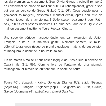
les dix premiers au classement. Seul Olivier Giroud a objectif remporté
en conservant sa place de meilleur buteur du championnat, grâce à son
but sur un service de Serge Gakpé (0-1, 66'). Coup double pour le
goaleador tourangeau, désormais montpellierrain, après son titre de
meilleur joueur du championnat ! Belle saison également pour Fatih
Atik, 7 buts et 9 passes décisives. Le plus beau duo de la Ligue 2 va
malheureusement quitter le Tours Football Club ...
Une seconde période marquée également par l'expulsion de Julien
François, suite à un mauvais geste. Malheureusement, le milieu
défensif tourangeau risque de prendre quelques matchs de suspension
et manquera le début de la nouvelle saison.
Fin de match nîmoise et but assez logique de Stosic sur un service de
Cavalli fils (1-1, 89'). Comme lors de l'entame du championnat,
tourangeaux et nîmois se quittent sur un score de parité.
Tours FC
:
Sopalski - Fabre, Genevois (Santos 83'), Saidi, N'Ganga
(Adjet 64') - François, Englebert (cap.) - Belghazouani - Atik, Giroud,
Gakpé (Doumeng 74').
Entraîneur
: Daniel Sanchez.