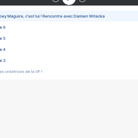
bey Maguire, c'est lui ! Rencontre avec Damien Witecka
e 6
e 5
e 4
e 3
s créatrices de la VF !
e 2
e 1
e Mektoub My Love arrive enfin ! Rencontre avec Shaïn Boumedine et Sal
i : après Toni en famille
elle réalise le bouleversant Dites lui que je l'aime