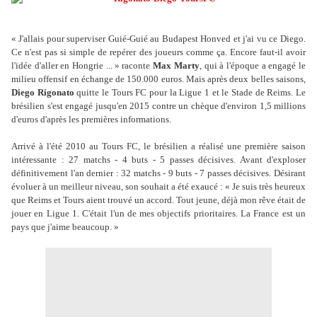
« J'allais pour superviser Guié-Guié au Budapest Honved et j'ai vu ce Diego.
Ce n'est pas si simple de repérer des joueurs comme ça. Encore faut-il avoir
l'idée d'aller en Hongrie ... » raconte
Max Marty
, qui à l'époque a engagé le
milieu offensif en échange de 150.000 euros. Mais après deux belles saisons,
Diego Rigonato
quitte le Tours FC pour la Ligue 1 et le Stade de Reims. Le
brésilien s'est engagé jusqu'en 2015 contre un chèque d'environ 1,5 millions
d'euros d'après les premières informations.
Arrivé à l'été 2010 au Tours FC, le brésilien a réalisé une première saison
intéressante : 27 matchs - 4 buts - 5 passes décisives. Avant d'exploser
définitivement l'an dernier : 32 matchs - 9 buts - 7 passes décisives. Désirant
évoluer à un meilleur niveau, son souhait a été exaucé : « Je suis très heureux
que Reims et Tours aient trouvé un accord. Tout jeune, déjà mon rêve était de
jouer en Ligue 1. C'était l'un de mes objectifs prioritaires. La France est un
pays que j'aime beaucoup. »