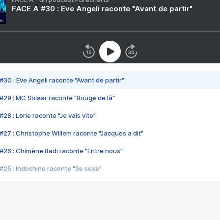
FACE A #30 : Eve Angeli raconte "Avant de partir"
#30 : Eve Angeli raconte "Avant de partir"
#29 : MC Solaar raconte "Bouge de là"
28 : Lorie raconte "Je vais vite"
#27 : Christophe Willem raconte "Jacques a dit"
#26 : Chimène Badi raconte "Entre nous"
#25 : Indochine raconte "3e sexe"
#24 : Zaho raconte "C'est chelou"
#23 : Patrick Bruel raconte "Au café des délices"