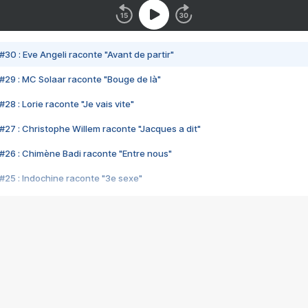
#30 : Eve Angeli raconte "Avant de partir"
#29 : MC Solaar raconte "Bouge de là"
28 : Lorie raconte "Je vais vite"
#27 : Christophe Willem raconte "Jacques a dit"
#26 : Chimène Badi raconte "Entre nous"
#25 : Indochine raconte "3e sexe"
#24 : Zaho raconte "C'est chelou"
#23 : Patrick Bruel raconte "Au café des délices"
#22 : Kyo raconte "Le chemin"
#21 : Nolwenn Leroy raconte "Cassé"
#20 : Patrick Hernandez raconte "Born to be alive"