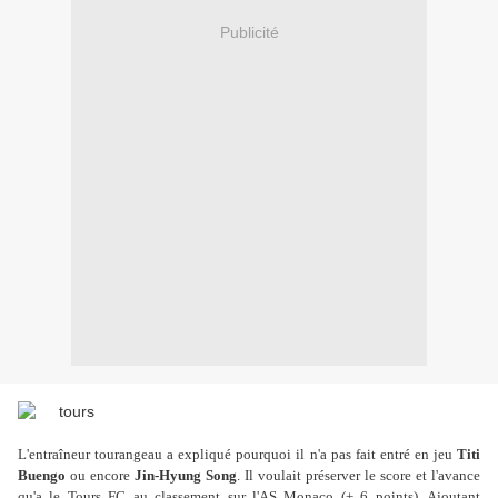
Publicité
L'entraîneur tourangeau a expliqué pourquoi il n'a pas fait entré en jeu
Titi
Buengo
ou encore
Jin-Hyung Song
. Il voulait préserver le score et l'avance
qu'a le Tours FC au classement sur l'AS Monaco (+ 6 points). Ajoutant