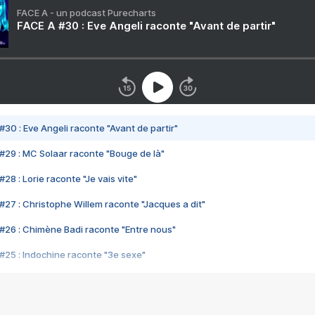
FACE A - un podcast Purecharts
FACE A #30 : Eve Angeli raconte "Avant de partir"
#30 : Eve Angeli raconte "Avant de partir"
#29 : MC Solaar raconte "Bouge de là"
28 : Lorie raconte "Je vais vite"
#27 : Christophe Willem raconte "Jacques a dit"
#26 : Chimène Badi raconte "Entre nous"
#25 : Indochine raconte "3e sexe"
#24 : Zaho raconte "C'est chelou"
#23 : Patrick Bruel raconte "Au café des délices"