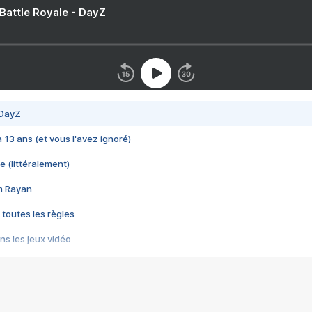
 Battle Royale - DayZ
 DayZ
 a 13 ans (et vous l'avez ignoré)
e (littéralement)
im Rayan
 toutes les règles
s les jeux vidéo
us choquant de Rockstar ? - Le scandale BULLY
e plus moche de Steam