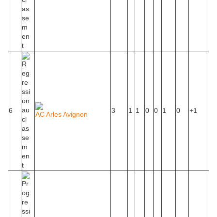
6
3
1
1
0
0
1
0
+1
AC Arles Avignon