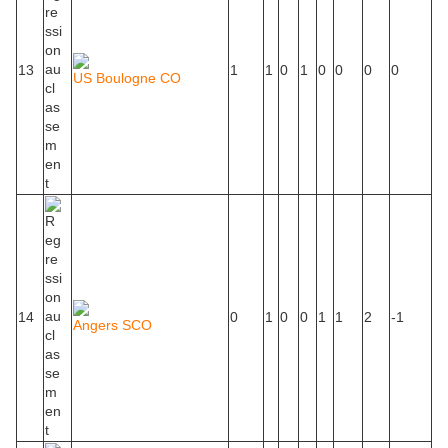
13
1
1
0
1
0
0
0
0
US Boulogne CO
14
0
1
0
0
1
1
2
-1
Angers SCO