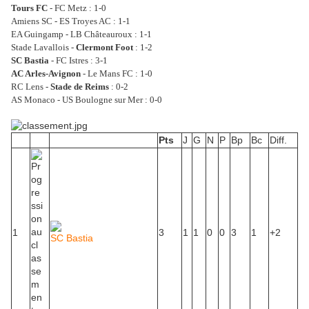
Tours FC
- FC Metz : 1-0
Amiens SC - ES Troyes AC : 1-1
EA Guingamp - LB Châteauroux : 1-1
Stade Lavallois -
Clermont Foot
: 1-2
SC Bastia
- FC Istres : 3-1
AC Arles-Avignon
- Le Mans FC : 1-0
RC Lens -
Stade de Reims
: 0-2
AS Monaco - US Boulogne sur Mer : 0-0
Pts
J
G
N
P
Bp
Bc
Diff.
1
3
1
1
0
0
3
1
+2
SC Bastia