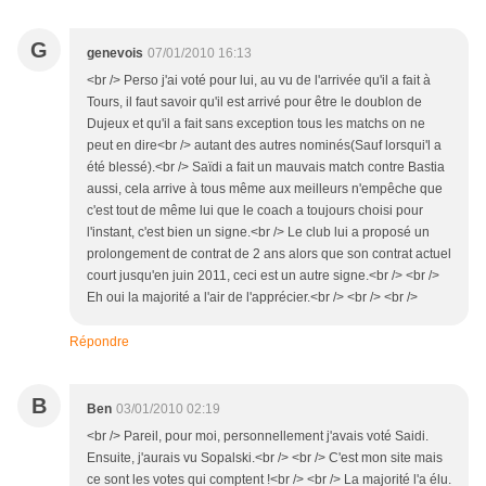
G
genevois
07/01/2010 16:13
<br /> Perso j'ai voté pour lui, au vu de l'arrivée qu'il a fait à
Tours, il faut savoir qu'il est arrivé pour être le doublon de
Dujeux et qu'il a fait sans exception tous les matchs on ne
peut en dire<br /> autant des autres nominés(Sauf lorsqui'l a
été blessé).<br /> Saïdi a fait un mauvais match contre Bastia
aussi, cela arrive à tous même aux meilleurs n'empêche que
c'est tout de même lui que le coach a toujours choisi pour
l'instant, c'est bien un signe.<br /> Le club lui a proposé un
prolongement de contrat de 2 ans alors que son contrat actuel
court jusqu'en juin 2011, ceci est un autre signe.<br /> <br />
Eh oui la majorité a l'air de l'apprécier.<br /> <br /> <br />
Répondre
B
Ben
03/01/2010 02:19
<br /> Pareil, pour moi, personnellement j'avais voté Saidi.
Ensuite, j'aurais vu Sopalski.<br /> <br /> C'est mon site mais
ce sont les votes qui comptent !<br /> <br /> La majorité l'a élu.