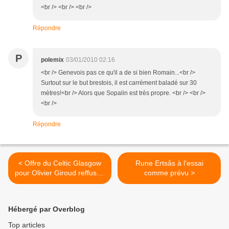
<br /> <br /> <br />
Répondre
P
polemix
03/01/2010 02:16
<br /> Genevois pas ce qu'il a de si bien Romain...<br />
Surtout sur le but brestois, il est carrément baladé sur 30
mètres!<br /> Alors que Sopalin est très propre. <br /> <br />
<br />
Répondre
< Offre du Celtic Glasgow
Rune Ertsås à l'essai
pour Olivier Giroud reffusée
comme prévu >
par le club !
Hébergé par Overblog
Top articles