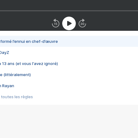
nsformé l’ennui en chef-d’œuvre
 DayZ
 a 13 ans (et vous l'avez ignoré)
e (littéralement)
im Rayan
 toutes les règles
s les jeux vidéo
us choquant de Rockstar ? - Le scandale BULLY
e plus moche de Steam