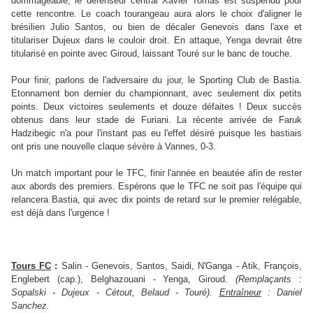
dommageable, le défenseur central Xavier Tomas est suspendu pour
cette rencontre. Le coach tourangeau aura alors le choix d'aligner le
brésilien Julio Santos, ou bien de décaler Genevois dans l'axe et
titulariser Dujeux dans le couloir droit. En attaque, Yenga devrait être
titularisé en pointe avec Giroud, laissant Touré sur le banc de touche.
Pour finir, parlons de l'adversaire du jour, le Sporting Club de Bastia.
Etonnament bon dernier du championnant, avec seulement dix petits
points. Deux victoires seulements et douze défaites ! Deux succès
obtenus dans leur stade de Furiani. La récente arrivée de Faruk
Hadzibegic n'a pour l'instant pas eu l'effet désiré puisque les bastiais
ont pris une nouvelle claque sévère à Vannes, 0-3.
Un match important pour le TFC, finir l'année en beautée afin de rester
aux abords des premiers. Espérons que le TFC ne soit pas l'équipe qui
relancera Bastia, qui avec dix points de retard sur le premier relégable,
est déjà dans l'urgence !
Tours FC
:
Salin - Genevois, Santos, Saidi, N'Ganga - Atik, François,
Englebert (cap.), Belghazouani - Yenga, Giroud.
(Remplaçants :
Sopalski - Dujeux - Cétout, Belaud - Touré).
Entraîneur
: Daniel
Sanchez.