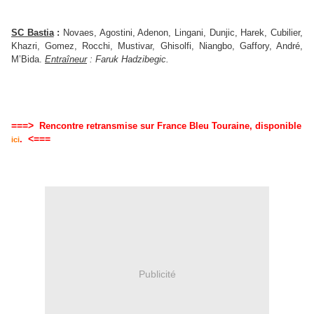
SC Bastia
:
Novaes, Agostini, Adenon, Lingani, Dunjic, Harek, Cubilier,
Khazri, Gomez, Rocchi, Mustivar, Ghisolfi, Niangbo, Gaffory, André,
M’Bida.
Entraîneur
: Faruk Hadzibegic.
===>
Rencontre retransmise sur France Bleu Touraine, disponible
<===
.
ici
Publicité