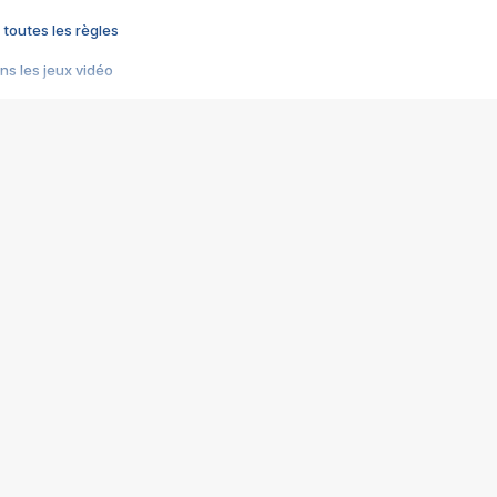
 toutes les règles
s les jeux vidéo
us choquant de Rockstar ? - Le scandale BULLY
e plus moche de Steam
du RÊVE tourne au CAUCHEMAR
pendant 8 heures
it… à tort
umiliés par un jeu vidéo
ire - Final Fantasy 8
ti un empire - Age of Empires
story DOFUS
tard, il crée l'un des pires jeux de tous les temps, MindsEye.