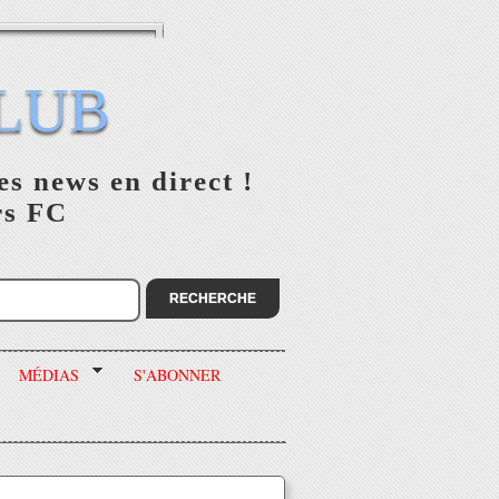
LUB
es news en direct !
rs FC
MÉDIAS
S'ABONNER