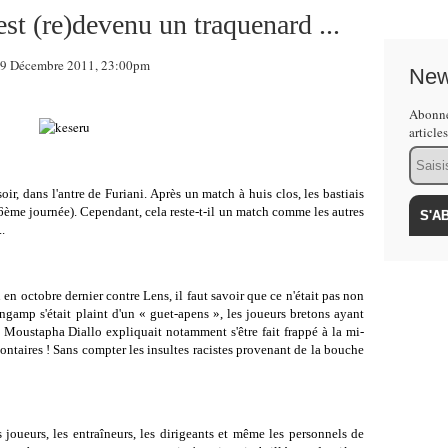
est (re)devenu un traquenard ...
9 Décembre 2011, 23:00pm
New
Abonne
article
Email
r, dans l'antre de Furiani. Après un match à huis clos, les bastiais
16ème journée). Cependant, cela reste-t-il un match comme les autres
.
u en octobre dernier contre Lens, il faut savoir que ce n'était pas non
ingamp s'était plaint d'un « guet-apens », les joueurs bretons ayant
. Moustapha Diallo expliquait notamment s'être fait frappé à la mi-
ntaires ! Sans compter les insultes racistes provenant de la bouche
s joueurs, les entraîneurs, les dirigeants et même les personnels de