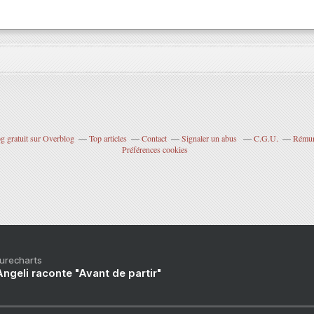
g gratuit sur Overblog
Top articles
Contact
Signaler un abus
C.G.U.
Rémuné
Préférences cookies
Purecharts
ngeli raconte "Avant de partir"