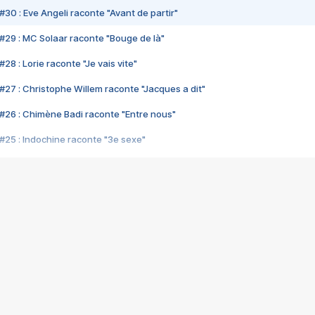
#30 : Eve Angeli raconte "Avant de partir"
#29 : MC Solaar raconte "Bouge de là"
28 : Lorie raconte "Je vais vite"
#27 : Christophe Willem raconte "Jacques a dit"
#26 : Chimène Badi raconte "Entre nous"
#25 : Indochine raconte "3e sexe"
#24 : Zaho raconte "C'est chelou"
#23 : Patrick Bruel raconte "Au café des délices"
#22 : Kyo raconte "Le chemin"
#21 : Nolwenn Leroy raconte "Cassé"
#20 : Patrick Hernandez raconte "Born to be alive"
#19 : Lorie raconte "Près de moi"