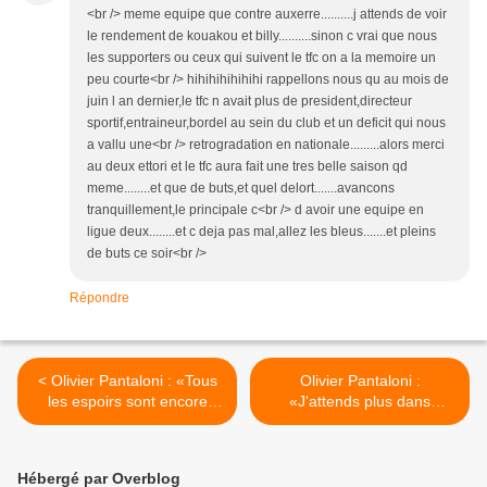
<br /> meme equipe que contre auxerre..........j attends de voir
le rendement de kouakou et billy..........sinon c vrai que nous
les supporters ou ceux qui suivent le tfc on a la memoire un
peu courte<br /> hihihihihihihi rappellons nous qu au mois de
juin l an dernier,le tfc n avait plus de president,directeur
sportif,entraineur,bordel au sein du club et un deficit qui nous
a vallu une<br /> retrogradation en nationale.........alors merci
au deux ettori et le tfc aura fait une tres belle saison qd
meme........et que de buts,et quel delort.......avancons
tranquillement,le principale c<br /> d avoir une equipe en
ligue deux........et c deja pas mal,allez les bleus.......et pleins
de buts ce soir<br />
Répondre
< Olivier Pantaloni : «Tous
Olivier Pantaloni :
les espoirs sont encore
«J'attends plus dans
permis»
l'animation offensive» >
Hébergé par Overblog