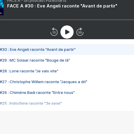
FACE A - un podcast Purecharts
FACE A #30 : Eve Angeli raconte "Avant de partir"
#30 : Eve Angeli raconte "Avant de partir"
#29 : MC Solaar raconte "Bouge de là"
28 : Lorie raconte "Je vais vite"
#27 : Christophe Willem raconte "Jacques a dit"
#26 : Chimène Badi raconte "Entre nous"
#25 : Indochine raconte "3e sexe"
#24 : Zaho raconte "C'est chelou"
#23 : Patrick Bruel raconte "Au café des délices"