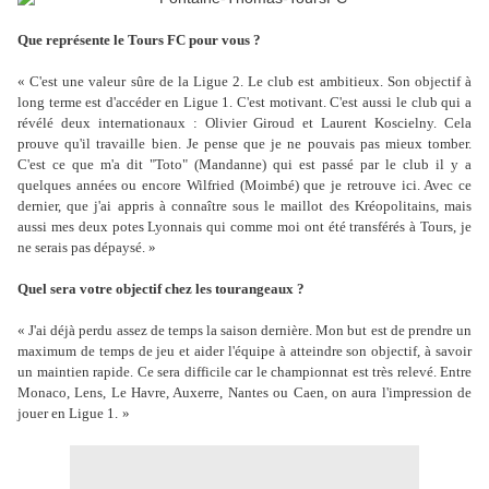
Que représente le Tours FC pour vous ?
« C'est une valeur sûre de la Ligue 2. Le club est ambitieux. Son objectif à
long terme est d'accéder en Ligue 1. C'est motivant. C'est aussi le club qui a
révélé deux internationaux : Olivier Giroud et Laurent Koscielny. Cela
prouve qu'il travaille bien. Je pense que je ne pouvais pas mieux tomber.
C'est ce que m'a dit "Toto" (Mandanne) qui est passé par le club il y a
quelques années ou encore Wilfried (Moimbé) que je retrouve ici. Avec ce
dernier, que j'ai appris à connaître sous le maillot des Kréopolitains, mais
aussi mes deux potes Lyonnais qui comme moi ont été transférés à Tours, je
ne serais pas dépaysé. »
Quel sera votre objectif chez les tourangeaux ?
« J'ai déjà perdu assez de temps la saison dernière. Mon but est de prendre un
maximum de temps de jeu et aider l'équipe à atteindre son objectif, à savoir
un maintien rapide. Ce sera difficile car le championnat est très relevé. Entre
Monaco, Lens, Le Havre, Auxerre, Nantes ou Caen, on aura l'impression de
jouer en Ligue 1.
»