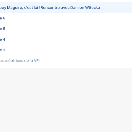
bey Maguire, c'est lui ! Rencontre avec Damien Witecka
e 6
e 5
e 4
e 3
s créatrices de la VF !
e 2
e 1
e Mektoub My Love arrive enfin ! Rencontre avec Shaïn Boumedine et Sal
i : après Toni en famille
elle réalise le bouleversant Dites lui que je l'aime
ais ! Rencontre autour de Vie privée de Rebecca Zlotowski