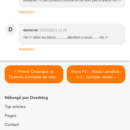
diletante ?!! Des joueurs comme lui ne sont pas à retenir<br />
Répondre
D
dameron
15/03/2013 12:25
<br /> allez les bleus.............attention a laval........<br />
Répondre
< Prince Oniangué et
Tours FC - Stade Lavallois :
Thomas Gamiette de retour
1-1 - Compte rendu >
contre Laval
Hébergé par Overblog
Top articles
Pages
Contact