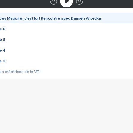
bey Maguire, c'est lui ! Rencontre avec Damien Witecka
e 6
e 5
e 4
e 3
s créatrices de la VF !
e 2
e 1
e Mektoub My Love arrive enfin ! Rencontre avec Shaïn Boumedine et Sal
i : après Toni en famille
elle réalise le bouleversant Dites lui que je l'aime