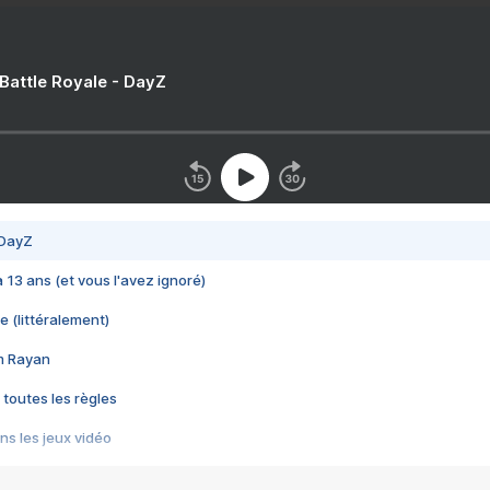
 Battle Royale - DayZ
 DayZ
 a 13 ans (et vous l'avez ignoré)
e (littéralement)
im Rayan
 toutes les règles
s les jeux vidéo
us choquant de Rockstar ? - Le scandale BULLY