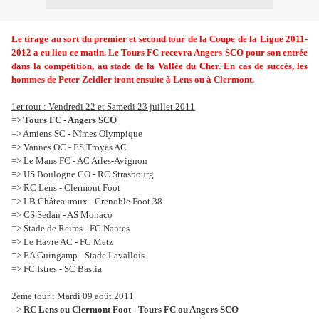
Le tirage au sort du premier et second tour de la Coupe de la Ligue 2011-
2012 a eu lieu ce matin. Le Tours FC recevra Angers SCO pour son entrée
dans la compétition, au stade de la Vallée du Cher. En cas de succès, les
hommes de Peter Zeidler iront ensuite à Lens ou à Clermont.
1er tour : Vendredi 22 et Samedi 23 juillet 2011
=>
Tours FC - Angers SCO
=> Amiens SC - Nîmes Olympique
=> Vannes OC - ES Troyes AC
=> Le Mans FC - AC Arles-Avignon
=> US Boulogne CO - RC Strasbourg
=> RC Lens - Clermont Foot
=> LB Châteauroux - Grenoble Foot 38
=> CS Sedan - AS Monaco
=> Stade de Reims - FC Nantes
=> Le Havre AC - FC Metz
=> EA Guingamp - Stade Lavallois
=> FC Istres - SC Bastia
2ème tour : Mardi 09 août 2011
=>
RC Lens ou Clermont Foot - Tours FC ou Angers SCO