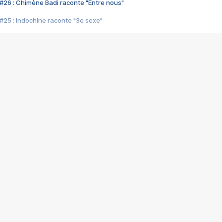
#26 : Chimène Badi raconte "Entre nous"
#25 : Indochine raconte "3e sexe"
#24 : Zaho raconte "C'est chelou"
#23 : Patrick Bruel raconte "Au café des délices"
#22 : Kyo raconte "Le chemin"
#21 : Nolwenn Leroy raconte "Cassé"
#20 : Patrick Hernandez raconte "Born to be alive"
#19 : Lorie raconte "Près de moi"
#18 : Michael Jones raconte "A nos actes manqués" (avec Jean-Jacque
#17 : Khaled raconte "Aïcha"
#16 : Corneille raconte "Parce qu'on vient de loin"
#15 : Indochine raconte "L'aventurier"
14 : Lorie raconte "Sur un air latino"