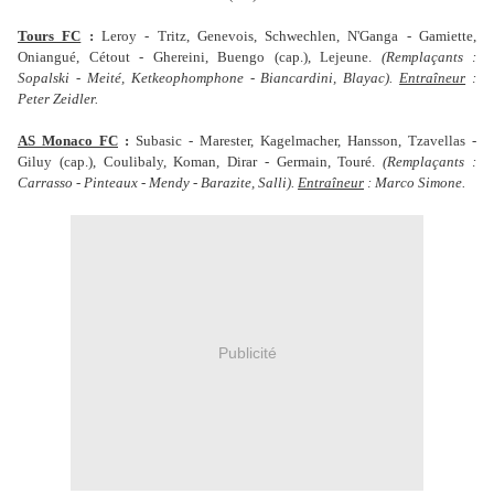
Tours FC
:
Leroy - Tritz, Genevois, Schwechlen, N'Ganga - Gamiette,
Oniangué, Cétout - Ghereini, Buengo (cap.), Lejeune.
(Remplaçants :
Sopalski - M
eité, Ketkeophomphone - Biancardini, Blayac).
Entraîneur
:
Peter Zeidler.
AS Monaco FC
:
Subasic - Marester, Kagelmacher, Hansson, Tzavellas -
Giluy (cap.), Coulibaly, Koman, Dirar - Germain, Touré.
(Remplaçants :
Carrasso - Pinteaux -
Mendy - Barazite, Salli).
Entraîneur
: Marco Simone.
Publicité