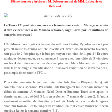
28ème journée
;
Arbitres : M
. Delerue
assisté de MM. Labeyrie et
Hebrard
.
Le Tours FC peut faire un pas vers le maintien ce soir ... Mais ça sera loin
d'être évident face à un Monaco retrouvé, ragaillardi par les millions de
son président russe !
L'AS Monaco revit grâce à l'argent du sulfureux Dmitry Rybolovlev où à peu
près 20 millions d'euros ont été investis cet hiver lors du mercato hivernal,
soit plus de 2 fois plus que le budget moyen d'un club de Ligue 2 ! Et après
quelques déconvenues, ça commence à payer avec une série de 3 victoires
sur les 4 dernières rencontres de championnat. Mais Monaco est toujours
dans la zone rouge et viendra donc à Tours avec l'ambition de sauver sa peau,
pas simple donc pour le TFC ...
Pour cette rencontre, le meilleur buteur du club, Jérémy Blayac (6 buts), fait
son retour de suspension. Par contre, Titi Buengo est lui incertain, malade en
début de semaine. A Monaco, Nabil Dirar et Ibrahima Touré sont aptes, le
dernier ayant marqué déjà 5 fois en seulement 7 matchs de Ligue 2. Il faudra
également se méfier de l'inévitable Ludovic Giuly ou encore du hongrois
Vladimir Koman. Les tourangeaux voudront en tout cas confirmer leur beau
succès à Reims la semaine dernière (3-2).