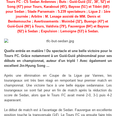
Tours FC - CS Sedan Ardennes ; Buts : Guié-Guié (31', 38', 52') et
Song (47') pour Tours, Karaboué (45'), Baysse (51') et Tibéri (68')
pour Sedan ; Stade Parsemain : 5.239 spectateurs ;
Ligue 2 : 1ère
journée
;
Arbitre : M
. Lesage
assisté de MM. Denis et
Benkemouche ; Avertissements : Moimbé (32'), Buengo (47') et
Guié-Guié (90') à Tours, Valdivia (79'), Fauvergue (84') et Baysse
(92') à Sedan ; Expulsion : Lemoigne (53') à Sedan
.
Quelle entrée en matière ! Du spectacle et une belle victoire pour le
Tours FC. Grâce notamment à un Guié-Guié phénoménal pour ses
débuts en championnat, auteur d'un triplé ! Avec également un
excellent Jin-Hyung Song ...
Après une élimination en Coupe de la Ligue par Vannes, les
tourangeaux ont très bien réagi en remportant leur premier match en
championnat. Une victoire face à une belle équipe sedannaise. Les
tourangeaux se sont fait peur en fin de match après la réduction du
score de Sedan, alors que le Tours FC avait mené 2-0, 3-1 puis 4-2
auparavant.
Le début de match est à l'avantage de Sedan. Fauvergue en excellente
position touche la transversale (14'). Le Tours FC va ensuite faire très