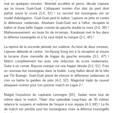
mal en quelques minutes. Moimbé accélère et perce, décale Lejeune
qui lui trouve Guié-Guié. L'attaquant ivoirien d'un plat du pied droit
parfait ouvre le score (1-0, 31') ! Le second but tourangeau est un
model d'abnégation. Guié-Guié perd le ballon, Lejeune se jette et contre
le défenseur sedannais. Abraham Guié-Guié est à l'affut, récupère le
ballon et d'une belle frappe croisée du gauche double la mise (2-0, 38') !
Malheureusement, en toute fin de mi-temps, Karaboué met le feu dans
la défense tourangelle et à lui seul réduit la marque (2-1, 45') !
La reprise de la seconde période est sublime. Au bout de deux minutes,
Lejeune déborde et centre. Jin-Hyung Song est à la réception et trouve
la lucarne d'une merveille de frappe du gauche enroulée (3-1, 47') !
Match complètement fou avec une réduction du score sedannaise.
Suite à un corner, Baysse marque sur une frappe déviée (3-2, 51'). Puis
un nouveau but tourangeau dans la foulée. Long ballon dévié de la tête
par Titi Buengo. Guié-Guié prend de vitesse le défenseur sedannais et
s'en va battre le gardien de près (4-2, 52'). Magistral triplé du nouvel
attaquant ivoirien pour son premier match en Ligue 2 !
Malgré l'expulsion du capitaine Lemoigne (55'), Sedan reste tout de
même dans le match. Tibéri d'un splendide coup-franc de 30 mètres
relance le suspens et redonne de l'espoir à son équipe (4-3, 68') ! La fin
de match est pénible pour les tourangeaux mais la défense tourangelle