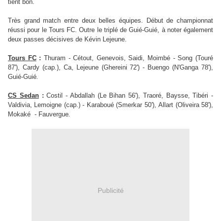
tient bon.
Très grand match entre deux belles équipes. Début de championnat
réussi pour le Tours FC. Outre le triplé de Guié-Guié, à noter également
deux passes décisives de Kévin Lejeune.
Tours FC
:
Thuram - Cétout, Genevois, Saidi, Moimbé - Song (Touré
87'), Cardy (cap.), Ca, Lejeune (Ghereini 72') - Buengo (N'Ganga 78'),
Guié-Guié
.
CS Sedan
:
Costil - Abdallah (Le Bihan 56'), Traoré, Baysse, Tibéri -
Valdivia, Lemoigne (cap.) - Karaboué (Smerkar 50'),
Allart (Oliveira 58'),
Mokaké
- Fauvergue
.
Publicité