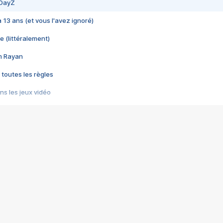
 DayZ
 a 13 ans (et vous l'avez ignoré)
e (littéralement)
im Rayan
 toutes les règles
s les jeux vidéo
us choquant de Rockstar ? - Le scandale BULLY
e plus moche de Steam
du RÊVE tourne au CAUCHEMAR
pendant 8 heures
it… à tort
umiliés par un jeu vidéo
ire - Final Fantasy 8