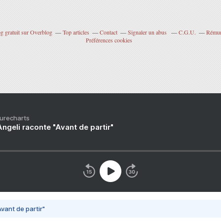
g gratuit sur Overblog
Top articles
Contact
Signaler un abus
C.G.U.
Rémuné
Préférences cookies
Purecharts
ngeli raconte "Avant de partir"
vant de partir"