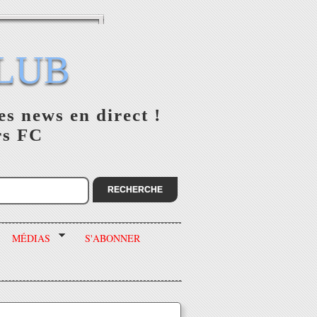
LUB
es news en direct !
rs FC
MÉDIAS
S'ABONNER