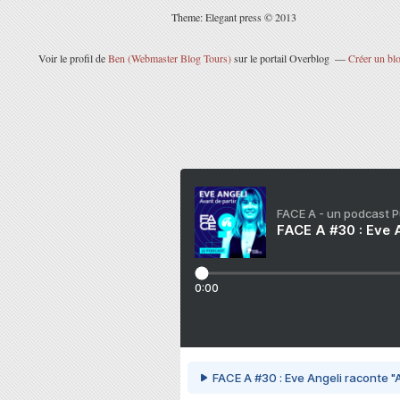
Theme: Elegant press © 2013
Voir le profil de
Ben (Webmaster Blog Tours)
sur le portail Overblog
Créer un blo
FACE A - un podcast 
FACE A #30 : Eve A
0:00
FACE A #30 : Eve Angeli raconte "A