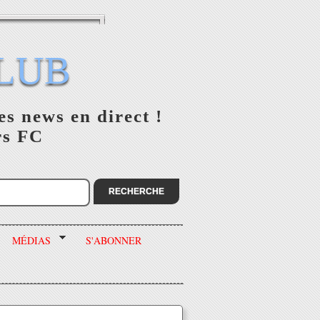
LUB
es news en direct !
rs FC
MÉDIAS
S'ABONNER