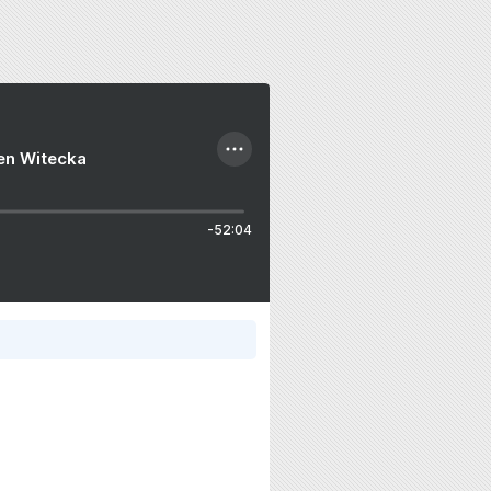
ien Witecka
-52:04