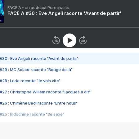
FACE A - un podcast Purecharts
FACE A #30 : Eve Angeli raconte "Avant de partir"
#30 : Eve Angeli raconte "Avant de partir"
#29 : MC Solaar raconte "Bouge de là"
28 : Lorie raconte "Je vais vite"
#27 : Christophe Willem raconte "Jacques a dit"
#26 : Chimène Badi raconte "Entre nous"
#25 : Indochine raconte "3e sexe"
#24 : Zaho raconte "C'est chelou"
#23 : Patrick Bruel raconte "Au café des délices"