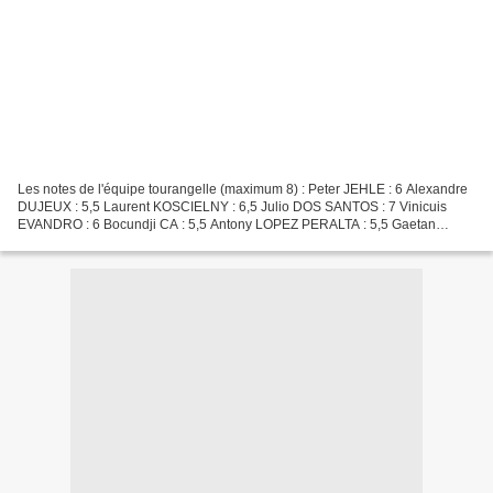
Les notes de l'équipe tourangelle (maximum 8) : Peter JEHLE : 6 Alexandre
DUJEUX : 5,5 Laurent KOSCIELNY : 6,5 Julio DOS SANTOS : 7 Vinicuis
EVANDRO : 6 Bocundji CA : 5,5 Antony LOPEZ PERALTA : 5,5 Gaetan
ENGLEBERT : 5 Fatih ATIK : 6 Diego GOMEZ : 6 Tenema...