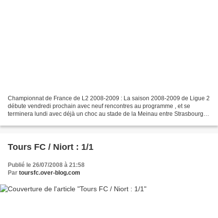
Championnat de France de L2 2008-2009 : La saison 2008-2009 de Ligue 2
débute vendredi prochain avec neuf rencontres au programme , et se
terminera lundi avec déjà un choc au stade de la Meinau entre Strasbourg et
Montpellier. Cette saison est la soixante-dixième...
Tours FC / Niort : 1/1
Publié le 26/07/2008 à 21:58
Par
toursfc.over-blog.com