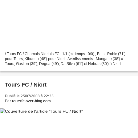
/ Tours FC / Chamois Niortais FC : 1/1 (mi-temps : 0/0) ; Buts : Robic (71')
pour Tours, Kibundu (48') pour Niort ; Avertissements : Mangane (38') à
Tours, Gastien (39'), Degea (49'), Da Silva (61') et Hebras (80') à Niort ;
match de préparation à Tours...
Tours FC / Niort
Publié le 25/07/2008 à 22:33
Par
toursfc.over-blog.com