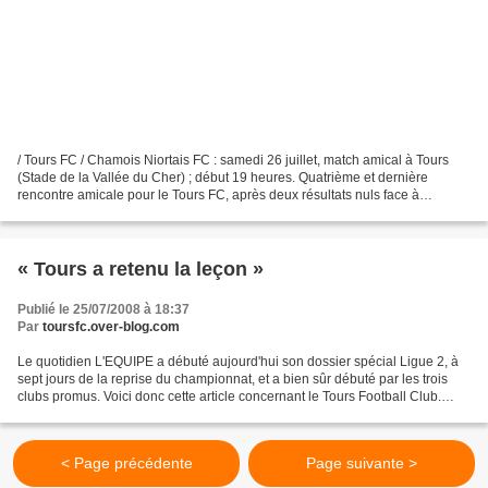
/ Tours FC / Chamois Niortais FC : samedi 26 juillet, match amical à Tours
(Stade de la Vallée du Cher) ; début 19 heures. Quatrième et dernière
rencontre amicale pour le Tours FC, après deux résultats nuls face à
Châteauroux (0/0) et Auxerre (1/1), ainsi...
« Tours a retenu la leçon »
Publié le 25/07/2008 à 18:37
Par
toursfc.over-blog.com
Le quotidien L'EQUIPE a débuté aujourd'hui son dossier spécial Ligue 2, à
sept jours de la reprise du championnat, et a bien sûr débuté par les trois
clubs promus. Voici donc cette article concernant le Tours Football Club.
Tours a retenu la leçon LA...
< Page précédente
Page suivante >