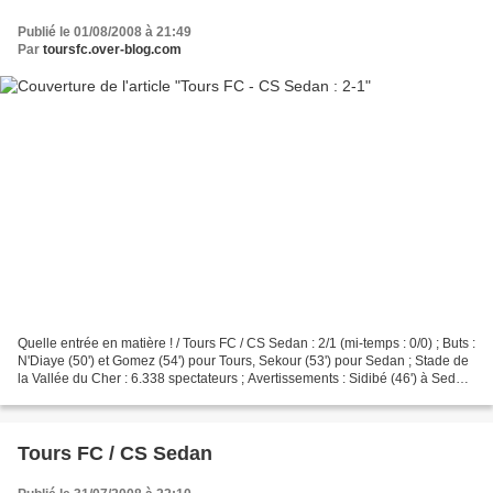
Publié le 01/08/2008 à 21:49
Par
toursfc.over-blog.com
Quelle entrée en matière ! / Tours FC / CS Sedan : 2/1 (mi-temps : 0/0) ; Buts :
N'Diaye (50') et Gomez (54') pour Tours, Sekour (53') pour Sedan ; Stade de
la Vallée du Cher : 6.338 spectateurs ; Avertissements : Sidibé (46') à Sedan
; Arbitre : M. Chaoui...
Tours FC / CS Sedan