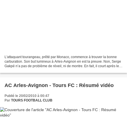
L'attaquant tourangeau, prêté par Monaco, commence à trouver la bonne
carburation. Son but lumineux à Arles-Avignon en est la preuve. Non, Serge
Gakpé n’a pas de problème de réveil, ni de montre. En fait, il court après le
temps qui lui est compté. Prêté...
AC Arles-Avignon - Tours FC : Résumé vidéo
Publié le 20/02/2010 à 00:47
Par
TOURS FOOTBALL CLUB