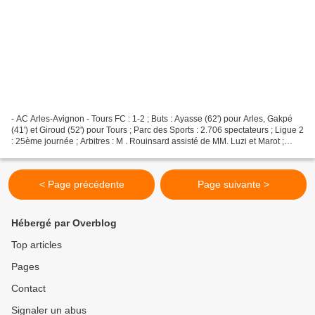
- AC Arles-Avignon - Tours FC : 1-2 ; Buts : Ayasse (62') pour Arles, Gakpé
(41') et Giroud (52') pour Tours ; Parc des Sports : 2.706 spectateurs ; Ligue 2
: 25ème journée ; Arbitres : M . Rouinsard assisté de MM. Luzi et Marot ;
Avertissements : Corrèze...
< Page précédente
Page suivante >
Hébergé par Overblog
Top articles
Pages
Contact
Signaler un abus