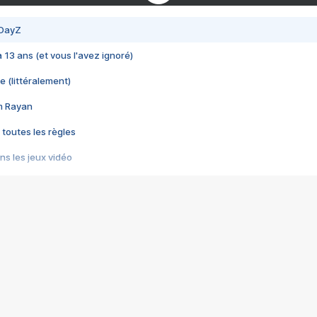
 DayZ
 a 13 ans (et vous l'avez ignoré)
e (littéralement)
im Rayan
 toutes les règles
s les jeux vidéo
us choquant de Rockstar ? - Le scandale BULLY
e plus moche de Steam
du RÊVE tourne au CAUCHEMAR
pendant 8 heures
it… à tort
umiliés par un jeu vidéo