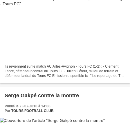
Ils reviennent sur le match AC Arles-Avignon - Tours FC (1-2) : - Clément
Fabre, défenseur central du Tours FC - Julien Cétout, milieu de terrain et
défenseur latéral du Tours FC Emission disponible ici. " Le reportage de TV
Tours sur la victoire à Arles...
Serge Gakpé contre la montre
Publié le 23/02/2010 à 14:06
Par
TOURS FOOTBALL CLUB