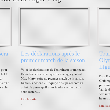
sera
Les déclarations après le
Tour
premier match de la saison
Olym
Ligu
t pour
Voici les déclarations de l'entraîneur tourangeau,
e le FC
Daniel Sanchez, ainsi que du manager général,
Pour l'o
ur
Max Marty, suite au premier match de la saison.
Club re
ision a
Daniel Sanchez : « L'équipe n'est pas encore au
personne
 et le
point. Je pense qu'il nous faudra encore un ou
Vallée d
deux matchs...
sera ret
heures...
Lire la suite
…
Lire la 