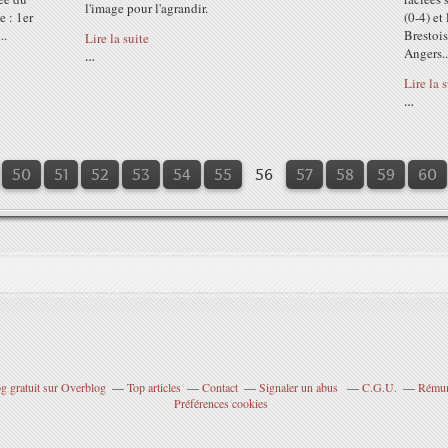
l'image pour l'agrandir.
e : 1er
(0-4) et
..
Brestois
Lire la suite
Angers..
…
Lire la 
…
10
20
30
40
50
51
52
53
54
55
56
57
58
59
60
g gratuit sur Overblog
Top articles
Contact
Signaler un abus
C.G.U.
Rémuné
Préférences cookies