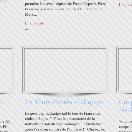
es de
première fois avec l'équipe de France Espoirs. Prêté
Lire la 
la saison passée au Tours Football Club par le FC
…
Metz,...
Lire la suite
…
 :
Le Tours d'après - L'Equipe
Coup
résu
Le quotidien L'Equipe fait le tour de France des
clubs de Ligue 2. Voici la présentation de la
avre AC
Voici l'
nouvelle saison du côté tourangeau. " Enchaîner
rs FC,
coupe de
après la saison surprise de l'an passé ! " Cliquez sur
lée du
raclées 