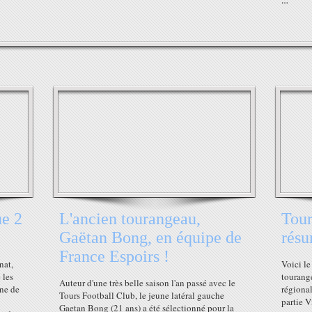
…
ue 2
L'ancien tourangeau,
Tour
Gaëtan Bong, en équipe de
résu
France Espoirs !
nat,
Voici le
 les
tourange
Auteur d'une très belle saison l'an passé avec le
gne de
régional
Tours Football Club, le jeune latéral gauche
partie V
Gaetan Bong (21 ans) a été sélectionné pour la