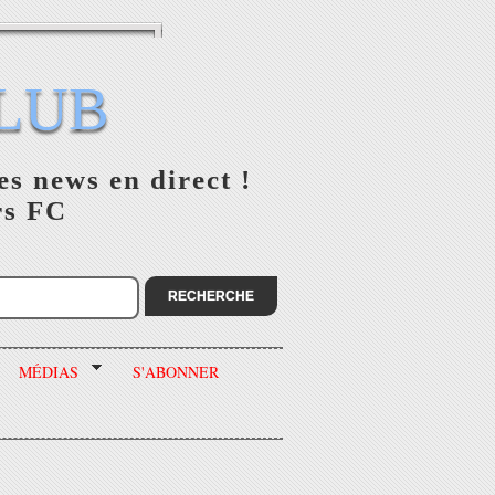
LUB
es news en direct !
rs FC
MÉDIAS
S'ABONNER