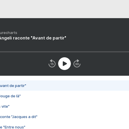
Purecharts
ngeli raconte "Avant de partir"
vant de partir"
Bouge de là"
 vite"
conte "Jacques a dit"
e "Entre nous"