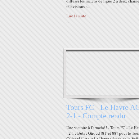
diffuser les matchs de ligue 2 à deux chaîn
télévisions :...
Lire la suite
…
Tours FC - Le Havre AC
2-1 - Compte rendu
Une victoire à l'arraché ! - Tours FC - Le H
: 2-1 ; Buts : Giroud (81' et 88') pour le Tou
Gillet (54') pour Le Havre ; Stade de la Val