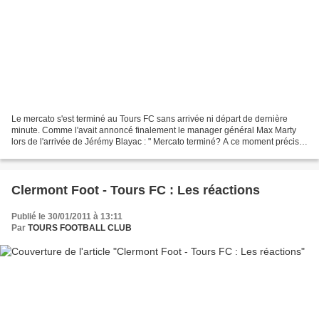
Le mercato s'est terminé au Tours FC sans arrivée ni départ de dernière
minute. Comme l'avait annoncé finalement le manager général Max Marty
lors de l'arrivée de Jérémy Blayac : " Mercato terminé? A ce moment précis, il
n'y aura pas d'arrivée ni de départ....
Clermont Foot - Tours FC : Les réactions
Publié le 30/01/2011 à 13:11
Par
TOURS FOOTBALL CLUB