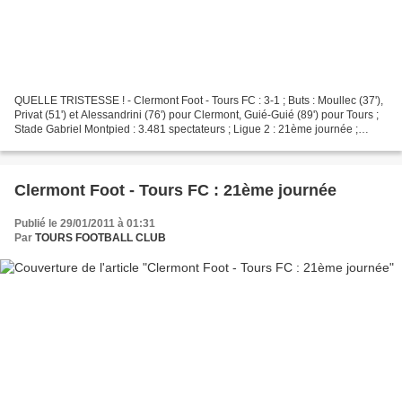
QUELLE TRISTESSE ! - Clermont Foot - Tours FC : 3-1 ; Buts : Moullec (37'),
Privat (51') et Alessandrini (76') pour Clermont, Guié-Guié (89') pour Tours ;
Stade Gabriel Montpied : 3.481 spectateurs ; Ligue 2 : 21ème journée ;
Arbitres : M . Duhamel assisté...
Clermont Foot - Tours FC : 21ème journée
Publié le 29/01/2011 à 01:31
Par
TOURS FOOTBALL CLUB