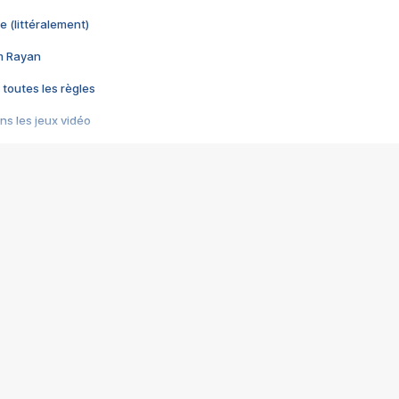
e (littéralement)
im Rayan
 toutes les règles
s les jeux vidéo
us choquant de Rockstar ? - Le scandale BULLY
e plus moche de Steam
du RÊVE tourne au CAUCHEMAR
pendant 8 heures
it… à tort
umiliés par un jeu vidéo
ire - Final Fantasy 8
ti un empire - Age of Empires