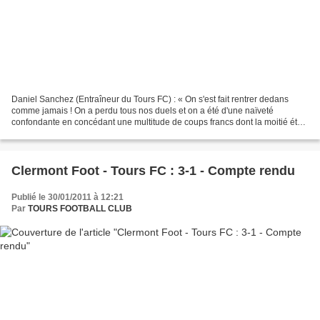
Daniel Sanchez (Entraîneur du Tours FC) : « On s'est fait rentrer dedans
comme jamais ! On a perdu tous nos duels et on a été d'une naïveté
confondante en concédant une multitude de coups francs dont la moitié était
inutile. On n'a jamais pu desserrer...
Clermont Foot - Tours FC : 3-1 - Compte rendu
Publié le 30/01/2011 à 12:21
Par
TOURS FOOTBALL CLUB