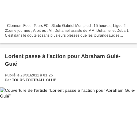
- Clermont Foot - Tours FC ; Stade Gabriel Montpied : 15 heures ; Ligue 2 :
21ème journée ; Arbitres : M . Duhamel assisté de MM. Duhamel et Debart.
C'est dans le doute et sans plusieurs blessés que les tourangeaux se
déplacent cette après-midi à Clermont....
Lorient passe à l'action pour Abraham Guié-
Guié
Publié le 28/01/2011 à 01:25
Par
TOURS FOOTBALL CLUB