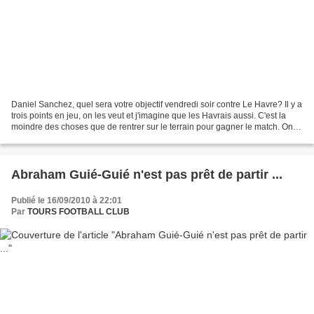
Daniel Sanchez, quel sera votre objectif vendredi soir contre Le Havre? Il y a
trois points en jeu, on les veut et j'imagine que les Havrais aussi. C'est la
moindre des choses que de rentrer sur le terrain pour gagner le match. On
joue à domicile, et...
Abraham Guié-Guié n'est pas prêt de partir ...
Publié le 16/09/2010 à 22:01
Par
TOURS FOOTBALL CLUB