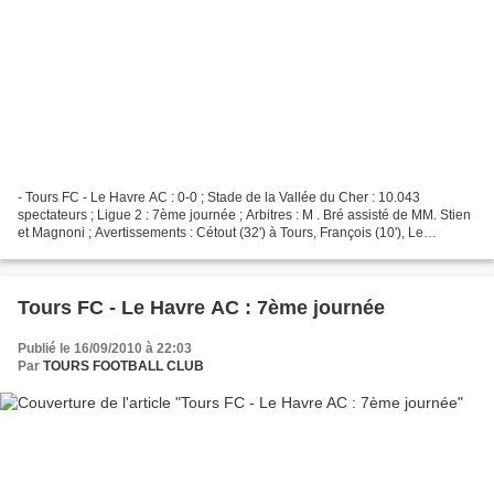
- Tours FC - Le Havre AC : 0-0 ; Stade de la Vallée du Cher : 10.043
spectateurs ; Ligue 2 : 7ème journée ; Arbitres : M . Bré assisté de MM. Stien
et Magnoni ; Avertissements : Cétout (32') à Tours, François (10'), Le
Marchand (62') et Placide (90')...
Tours FC - Le Havre AC : 7ème journée
Publié le 16/09/2010 à 22:03
Par
TOURS FOOTBALL CLUB