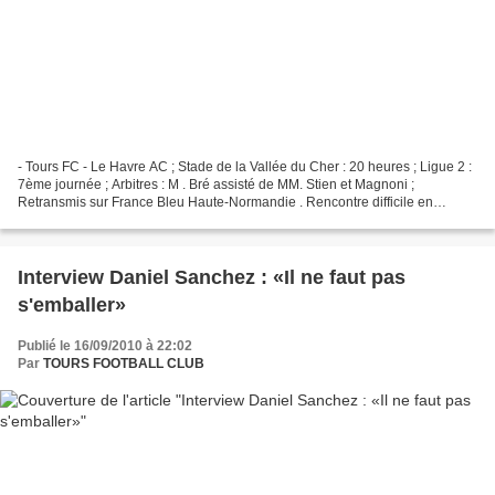
- Tours FC - Le Havre AC ; Stade de la Vallée du Cher : 20 heures ; Ligue 2 :
7ème journée ; Arbitres : M . Bré assisté de MM. Stien et Magnoni ;
Retransmis sur France Bleu Haute-Normandie . Rencontre difficile en
perspective pour le Tours FC, face à...
Interview Daniel Sanchez : «Il ne faut pas
s'emballer»
Publié le 16/09/2010 à 22:02
Par
TOURS FOOTBALL CLUB