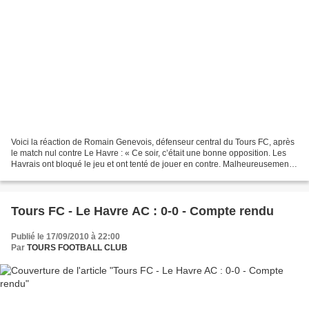
Voici la réaction de Romain Genevois, défenseur central du Tours FC, après
le match nul contre Le Havre : « Ce soir, c’était une bonne opposition. Les
Havrais ont bloqué le jeu et ont tenté de jouer en contre. Malheureusement,
ce soir cela ne l’a pas...
Tours FC - Le Havre AC : 0-0 - Compte rendu
Publié le 17/09/2010 à 22:00
Par
TOURS FOOTBALL CLUB