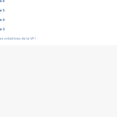
e 6
e 5
e 4
e 3
s créatrices de la VF !
e 2
e 1
e Mektoub My Love arrive enfin ! Rencontre avec Shaïn Boumedine et Sal
i : après Toni en famille
elle réalise le bouleversant Dites lui que je l'aime
ais ! Rencontre autour de Vie privée de Rebecca Zlotowski
 de Marguerite, Grave... Rencontre avec Ella Rumpf
 Les Rêveurs, un film intime sur la santé mentale