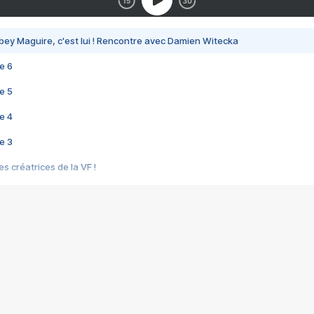
bey Maguire, c'est lui ! Rencontre avec Damien Witecka
e 6
e 5
e 4
e 3
s créatrices de la VF !
e 2
e 1
e Mektoub My Love arrive enfin ! Rencontre avec Shaïn Boumedine et Sal
i : après Toni en famille
elle réalise le bouleversant Dites lui que je l'aime