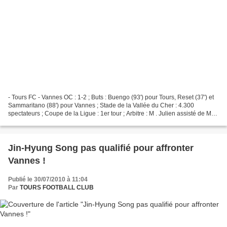
- Tours FC - Vannes OC : 1-2 ; Buts : Buengo (93') pour Tours, Reset (37') et
Sammaritano (88') pour Vannes ; Stade de la Vallée du Cher : 4.300
spectateurs ; Coupe de la Ligue : 1er tour ; Arbitre : M . Julien assisté de MM.
Zakrani et Muriel ; Avertissements...
Jin-Hyung Song pas qualifié pour affronter
Vannes !
Publié le 30/07/2010 à 11:04
Par
TOURS FOOTBALL CLUB