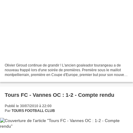
Olivier Giroud continue de grandir ! L'ancien goaleador tourangeau a de
nouveau frappé lors d'une soirée de premières. Première sous le maillot
montpellierrain, première en Coupe d'Europe, premier but pour son nouveau
club et également premier but européen....
Tours FC - Vannes OC : 1-2 - Compte rendu
Publié le 30/07/2010 à 22:00
Par
TOURS FOOTBALL CLUB