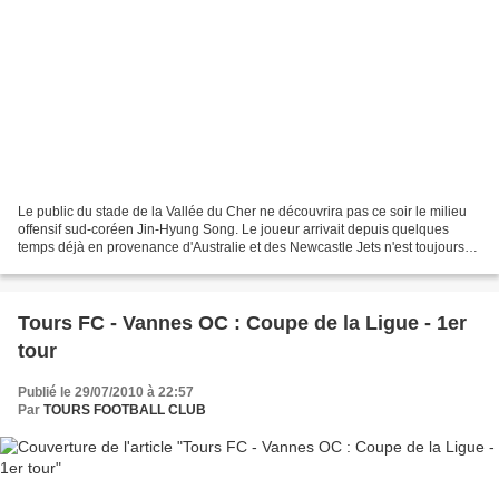
Le public du stade de la Vallée du Cher ne découvrira pas ce soir le milieu
offensif sud-coréen Jin-Hyung Song. Le joueur arrivait depuis quelques
temps déjà en provenance d'Australie et des Newcastle Jets n'est toujours
pas qualifié ! En effet, la fédération...
Tours FC - Vannes OC : Coupe de la Ligue - 1er
tour
Publié le 29/07/2010 à 22:57
Par
TOURS FOOTBALL CLUB