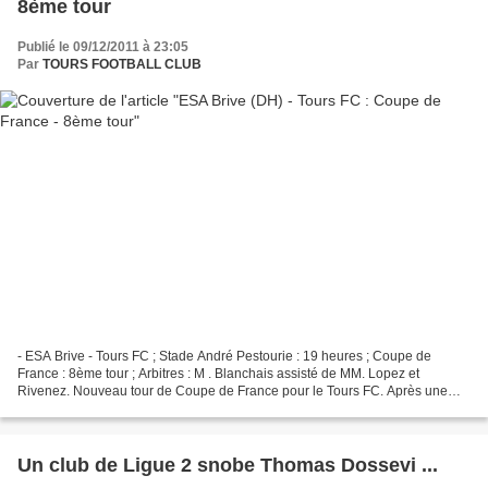
8ème tour
Publié le 09/12/2011 à 23:05
Par
TOURS FOOTBALL CLUB
- ESA Brive - Tours FC ; Stade André Pestourie : 19 heures ; Coupe de
France : 8ème tour ; Arbitres : M . Blanchais assisté de MM. Lopez et
Rivenez. Nouveau tour de Coupe de France pour le Tours FC. Après une
qualification difficile du coté d'Avion, les...
Un club de Ligue 2 snobe Thomas Dossevi ...