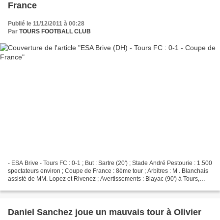
France
Publié le 11/12/2011 à 00:28
Par
TOURS FOOTBALL CLUB
- ESA Brive - Tours FC : 0-1 ; But : Sartre (20') ; Stade André Pestourie : 1.500
spectateurs environ ; Coupe de France : 8ème tour ; Arbitres : M . Blanchais
assisté de MM. Lopez et Rivenez ; Avertissements : Blayac (90') à Tours,
Pinto (88') à Brive....
Daniel Sanchez joue un mauvais tour à Olivier