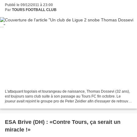
Publié le 09/12/2011 à 23:00
Par
TOURS FOOTBALL CLUB
L'attaquant togolais et tourangeau de naissance, Thomas Dossevi (32 ans),
est toujours sans club suite à son passage au Tours FC fin octobre. Le
joueur avait rejoint le groupe pro de Peter Zeidler afin d'essayer de retrouver
le rythme. Malheureusement...
ESA Brive (DH) : «Contre Tours, ça serait un
miracle !»