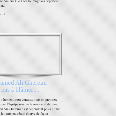
re Amiens (1-1), les tourangeaux repartent
t...
suite
amed Ali Ghereini
t pas à blâmer ...
 bêtement pour contestations en première
avec l'équipe réserve le week-end dernier,
 Ali Ghereini n'est cependant pas à punir.
, le tunisien s'étant énervé de façon