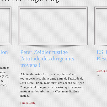
sion
Peter Zeidler fustige
ES T
l'attitude des dirigeants
Rés
troyens !
 matchs
Lire la 
Romain
A la fin du match à Troyes (1-2), l'entraîneur
…
 (1-0),
tourangeau s'est plaint entre autre de l'attitude de
 ce
Jean-Marc Furlan, mais aussi des coachs de Ligue
urnée,
2 en général. Il regrette la pression que beaucoup
mettent sur les arbitres ... « C'est mon dixième
match...
Lire la suite