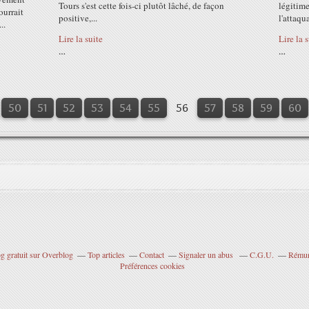
Tours s'est cette fois-ci plutôt lâché, de façon
légitime
ourrait
positive,...
l'attaqua
..
Lire la suite
Lire la 
…
…
10
20
30
40
50
51
52
53
54
55
56
57
58
59
60
g gratuit sur Overblog
Top articles
Contact
Signaler un abus
C.G.U.
Rémuné
Préférences cookies