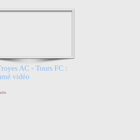
royes AC - Tours FC :
umé vidéo
suite