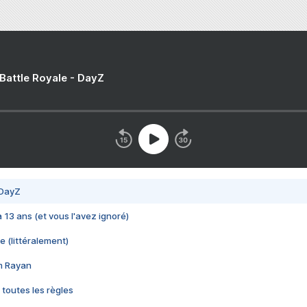
 Battle Royale - DayZ
 DayZ
 a 13 ans (et vous l'avez ignoré)
e (littéralement)
im Rayan
 toutes les règles