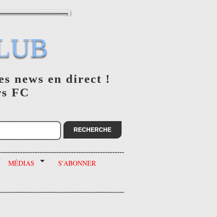
LUB
es news en direct !
rs FC
MÉDIAS
S'ABONNER