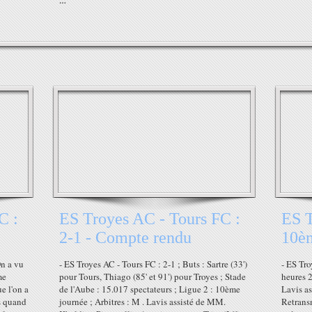
…
C :
ES Troyes AC - Tours FC :
ES T
2-1 - Compte rendu
10è
On a vu
- ES Troyes AC - Tours FC : 2-1 ; Buts : Sartre (33')
- ES Tro
me
pour Tours, Thiago (85' et 91') pour Troyes ; Stade
heures 2
e l'on a
de l'Aube : 15.017 spectateurs ; Ligue 2 : 10ème
Lavis as
s quand
journée ; Arbitres : M . Lavis assisté de MM.
Retrans