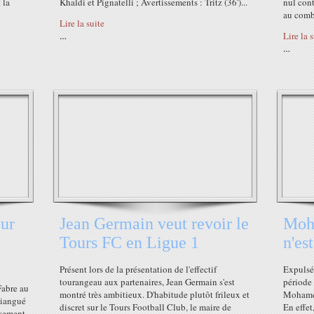
 la
Khaldi et Pignatelli ; Avertissements : Tritz (36')...
nul cont
au comba
Lire la suite
Lire la 
…
…
our
Jean Germain veut revoir le
Moh
Tours FC en Ligue 1
n'es
Présent lors de la présentation de l'effectif
Expulsé
tourangeau aux partenaires, Jean Germain s'est
période 
Fabre au
montré très ambitieux. D'habitude plutôt frileux et
Mohamed
niangué
discret sur le Tours Football Club, le maire de
En effet
avement