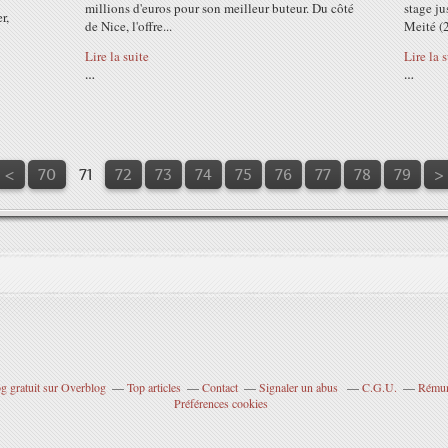
millions d'euros pour son meilleur buteur. Du côté
stage j
r,
de Nice, l'offre...
Meité (2
Lire la suite
Lire la 
…
…
10
20
30
40
50
60
<
70
71
72
73
74
75
76
77
78
79
>
g gratuit sur Overblog
Top articles
Contact
Signaler un abus
C.G.U.
Rémuné
Préférences cookies