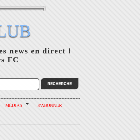
LUB
es news en direct !
rs FC
MÉDIAS
S'ABONNER