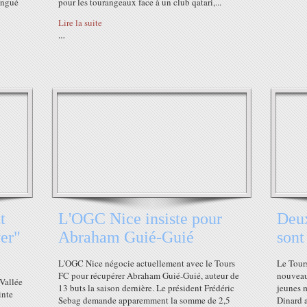
angué
pour les tourangeaux face à un club qatari,...
Lire la suite
…
t
L'OGC Nice insiste pour
Deux
er"
Abraham Guié-Guié
sont 
L'OGC Nice négocie actuellement avec le Tours
Le Tours
FC pour récupérer Abraham Guié-Guié, auteur de
nouveau
 Vallée
13 buts la saison dernière. Le président Frédéric
jeunes m
inte
Sebag demande apparemment la somme de 2,5
Dinard 