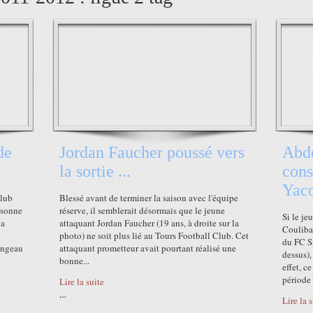
de
Jordan Faucher poussé vers
Abdo
la sortie ...
cons
Yaco
Club
Blessé avant de terminer la saison avec l'équipe
rsonne
réserve, il semblerait désormais que le jeune
Si le j
la
attaquant Jordan Faucher (19 ans, à droite sur la
Coulibal
photo) ne soit plus lié au Tours Football Club. Cet
du FC S
rangeau
attaquant prometteur avait pourtant réalisé une
dessus),
bonne...
effet, c
période 
Lire la suite
…
Lire la 