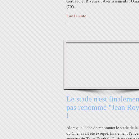
Gerbaud et Rivenez ; Avertissements : Oni
(70')...
Lire la suite
…
Le stade n'est finalemen
pas renommé "Jean Roy
!
Alors que l'idée de renommer le stade de la
du Cher avait été évoqué, finalement l'ence
sportive du Tours Football Club ne sera pas