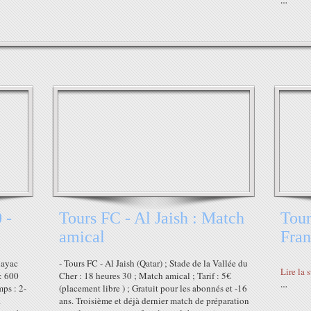
…
 -
Tours FC - Al Jaish : Match
Tours
amical
Fran
Blayac
- Tours FC - Al Jaish (Qatar) ; Stade de la Vallée du
Lire la 
 : 600
Cher : 18 heures 30 ; Match amical ; Tarif : 5€
…
ps : 2-
(placement libre ) ; Gratuit pour les abonnés et -16
.
ans. Troisième et déjà dernier match de préparation